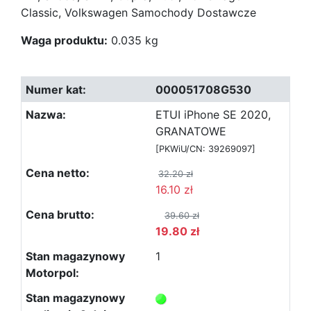
Classic, Volkswagen Samochody Dostawcze
Waga produktu:
0.035 kg
000051708G530
ETUI iPhone SE 2020,
GRANATOWE
[PKWiU/CN: 39269097]
32.20 zł
16.10 zł
39.60 zł
19.80 zł
1