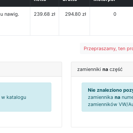
u nawig.
239.68 zł
294.80 zł
0
Przepraszamy, ten pr
zamienniki
na
część
Nie znaleziono pozy
w katalogu
zamiennika
na
nume
zamienników VW/A