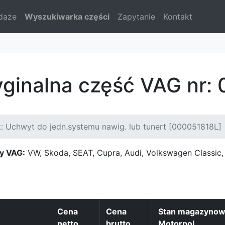
daże
Wyszukiwarka części
Zapytanie
Kontakt
yginalna część VAG nr:
: Uchwyt do jedn.systemu nawig. lub tunert [000051818L]
y VAG:
VW, Skoda, SEAT, Cupra, Audi, Volkswagen Classi
Cena
Cena
Stan magazyno
netto
brutto
Motorpol