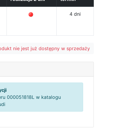
4 dni
odukt nie jest już dostępny w sprzedaży
cji
ru 000051818L w katalogu
udi