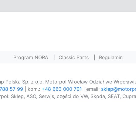
Program NORA
|
Classic Parts
|
Regulamin
p Polska Sp. z o.o. Motorpol Wrocław Odział we Wrocławiu
 788 57 99
| kom.:
+48 663 000 701
| email:
sklep@motorpo
pol: Sklep, ASO, Serwis, części do VW, Skoda, SEAT, Cupra