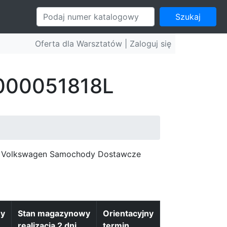
Szukaj
Oferta dla Warsztatów |
Zaloguj się
 000051818L
c, Volkswagen Samochody Dostawcze
wy
Stan magazynowy
Orientacyjny
realizacja 2 dni
termin