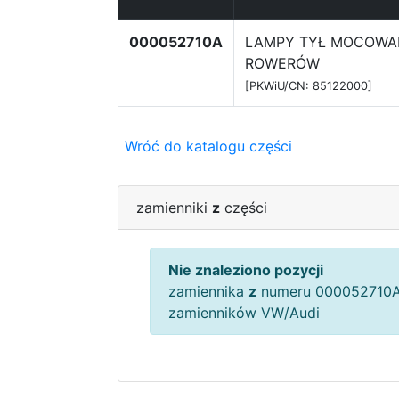
000052710A
LAMPY TYŁ MOCOWA
ROWERÓW
[PKWiU/CN: 85122000]
Wróć do katalogu części
zamienniki
z
części
Nie znaleziono pozycji
zamiennika
z
numeru 000052710A
zamienników VW/Audi