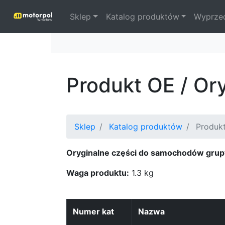
Sklep
Katalog produktów
Wyprze
Produkt OE / Or
Sklep
Katalog produktów
Produk
Oryginalne części do samochodów grup
Waga produktu:
1.3 kg
Numer kat
Nazwa