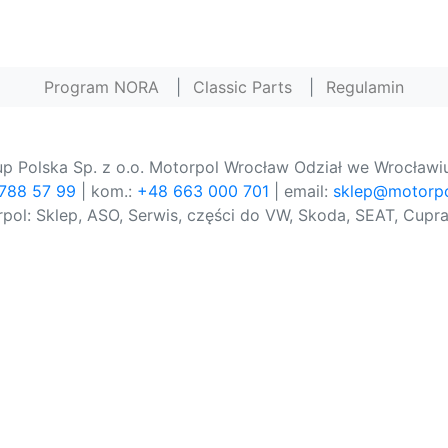
Program NORA
|
Classic Parts
|
Regulamin
p Polska Sp. z o.o. Motorpol Wrocław Odział we Wrocławiu
 788 57 99
| kom.:
+48 663 000 701
| email:
sklep@motorpo
pol: Sklep, ASO, Serwis, części do VW, Skoda, SEAT, Cupra