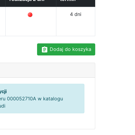
4 dni
Dodaj do koszyka
cji
ru 000052710A w katalogu
udi