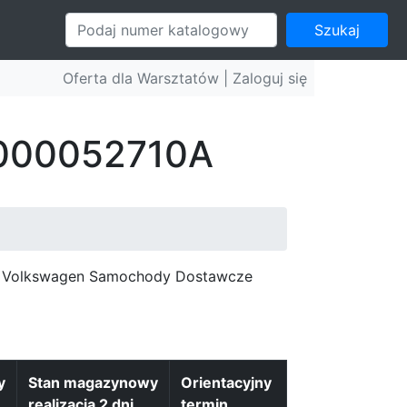
Szukaj
Oferta dla Warsztatów |
Zaloguj się
: 000052710A
c, Volkswagen Samochody Dostawcze
y
Stan magazynowy
Orientacyjny
realizacja 2 dni
termin