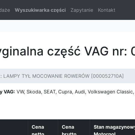
daże
Wyszukiwarka części
Zapytanie
Kontakt
yginalna część VAG nr
t: LAMPY TYŁ MOCOWANIE ROWERÓW [000052710A]
y VAG:
VW, Skoda, SEAT, Cupra, Audi, Volkswagen Classi
Cena
Cena
Stan magazynow
netto
brutto
Motorpol