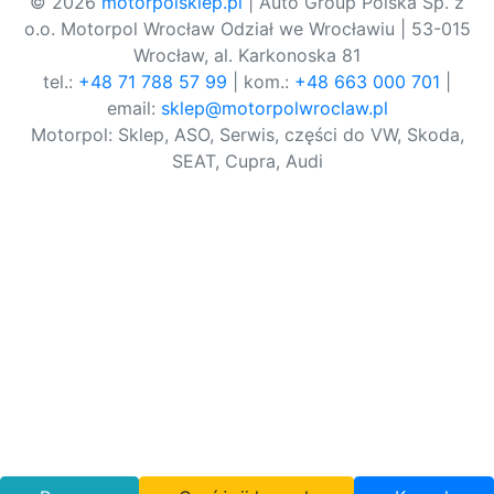
© 2026
motorpolsklep.pl
| Auto Group Polska Sp. z
o.o. Motorpol Wrocław Odział we Wrocławiu | 53-015
Wrocław, al. Karkonoska 81
tel.:
+48 71 788 57 99
| kom.:
+48 663 000 701
|
email:
sklep@motorpolwroclaw.pl
Motorpol: Sklep, ASO, Serwis, części do VW, Skoda,
SEAT, Cupra, Audi