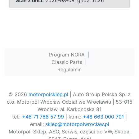
Stan z dnia:
2026-08-08, godz. 11:26
Program NORA
|
Classic Parts
|
Regulamin
© 2026
motorpolsklep.pl
| Auto Group Polska Sp. z
o.o. Motorpol Wrocław Odział we Wrocławiu | 53-015
Wrocław, al. Karkonoska 81
tel.:
+48 71 788 57 99
| kom.:
+48 663 000 701
|
email:
sklep@motorpolwroclaw.pl
Motorpol: Sklep, ASO, Serwis, części do VW, Skoda,