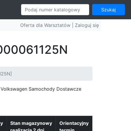
Szukaj
Oferta dla Warsztatów |
Zaloguj się
: 000061125N
125N]
c, Volkswagen Samochody Dostawcze
wy
Stan magazynowy
Orientacyjny
realizacja 2 dni
termin