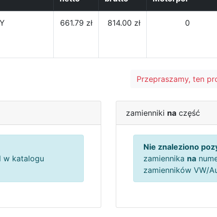
Y
661.79 zł
814.00 zł
0
Przepraszamy, ten pr
zamienniki
na
część
Nie znaleziono pozy
 w katalogu
zamiennika
na
nume
zamienników VW/A