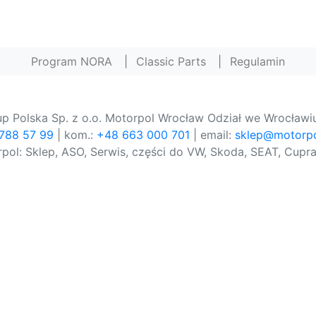
Program NORA
|
Classic Parts
|
Regulamin
p Polska Sp. z o.o. Motorpol Wrocław Odział we Wrocławiu
 788 57 99
| kom.:
+48 663 000 701
| email:
sklep@motorpo
pol: Sklep, ASO, Serwis, części do VW, Skoda, SEAT, Cupra