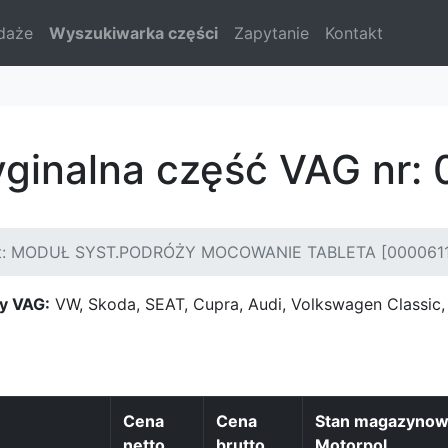
daże
Wyszukiwarka części
Zapytanie
Kontakt
yginalna część VAG nr
t: MODUŁ SYST.PODRÓŻY MOCOWANIE TABLETA [000061
y VAG:
VW, Skoda, SEAT, Cupra, Audi, Volkswagen Classi
Cena
Cena
Stan magazyno
netto
brutto
Motorpol