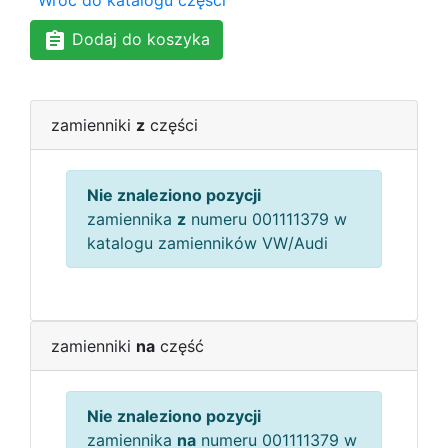
Wróć do katalogu części
Dodaj do koszyka
zamienniki
z
części
Nie znaleziono pozycji
zamiennika
z
numeru 001111379 w
katalogu zamienników VW/Audi
zamienniki
na
część
Nie znaleziono pozycji
zamiennika
na
numeru 001111379 w