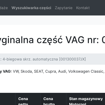
daże
Wyszukiwarka części
Zapytanie
Kontakt
yginalna część VAG nr
t: 4-biegowa skrz. automatyczna [001300037JX]
y VAG:
VW, Skoda, SEAT, Cupra, Audi, Volkswagen Classi
Cena
Cena
Stan magazynowy
netto
brutto
Motorpol