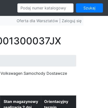
Szukaj
Oferta dla Warsztatów |
Zaloguj się
: 001300037JX
c, Volkswagen Samochody Dostawcze
Stan magazynowy
Orientacyjny
realizacja 2 dni
termin