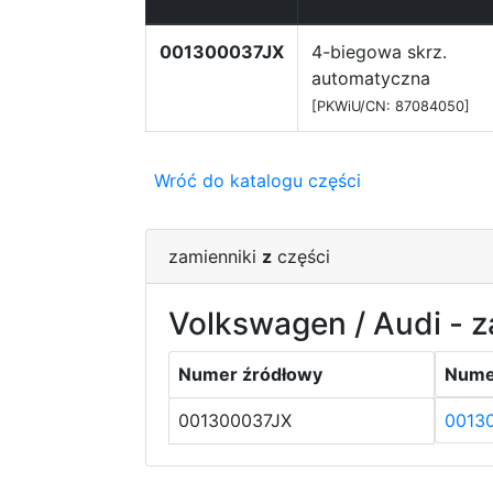
001300037JX
4-biegowa skrz.
automatyczna
[PKWiU/CN: 87084050]
Wróć do katalogu części
zamienniki
z
części
Volkswagen / Audi - z
Numer źródłowy
Nume
001300037JX
0013