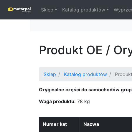
Sklep
Katalog produktów
Wyprze
Produkt OE / Or
Sklep
Katalog produktów
Produk
Oryginalne części do samochodów grup
Waga produktu:
78 kg
Numer kat
Nazwa