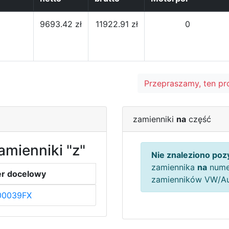
9693.42 zł
11922.91 zł
0
Przepraszamy, ten pr
zamienniki
na
część
amienniki "z"
Nie znaleziono pozy
zamiennika
na
nume
r docelowy
zamienników VW/A
00039FX