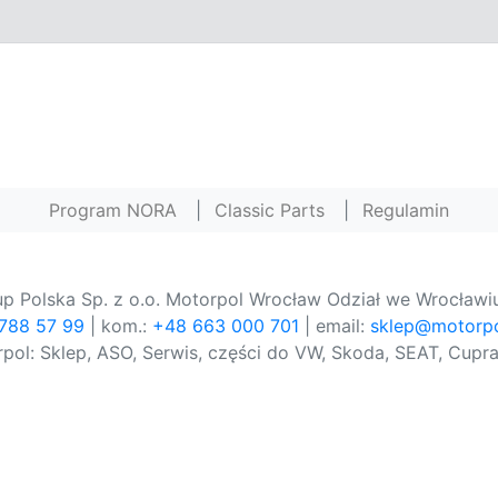
Program NORA
|
Classic Parts
|
Regulamin
p Polska Sp. z o.o. Motorpol Wrocław Odział we Wrocławiu
 788 57 99
| kom.:
+48 663 000 701
| email:
sklep@motorpo
pol: Sklep, ASO, Serwis, części do VW, Skoda, SEAT, Cupra