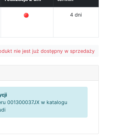
4 dni
odukt nie jest już dostępny w sprzedaży
cji
ru 001300037JX w katalogu
udi