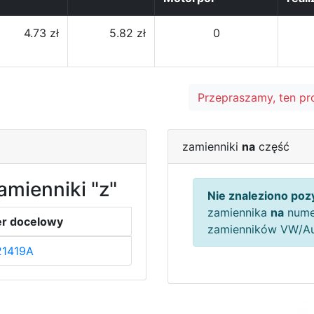
4.73 zł
5.82 zł
0
Przepraszamy, ten pr
zamienniki
na
część
amienniki "z"
Nie znaleziono pozy
zamiennika
na
nume
r docelowy
zamienników VW/A
21419A