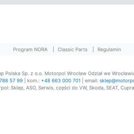
Program NORA
|
Classic Parts
|
Regulamin
p Polska Sp. z o.o. Motorpol Wrocław Odział we Wrocławiu
 788 57 99
| kom.:
+48 663 000 701
| email:
sklep@motorpo
pol: Sklep, ASO, Serwis, części do VW, Skoda, SEAT, Cupra