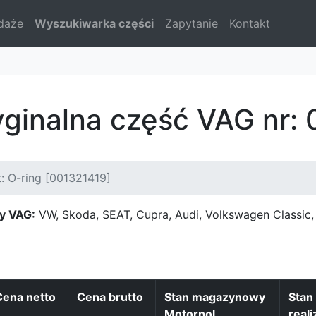
daże
Wyszukiwarka części
Zapytanie
Kontakt
yginalna część VAG nr:
: O-ring [001321419]
y VAG:
VW, Skoda, SEAT, Cupra, Audi, Volkswagen Classi
Cena netto
Cena brutto
Stan magazynowy
Stan
Motorpol
reali