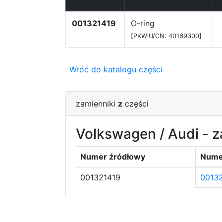
001321419
O-ring
[PKWiU/CN: 40169300]
Wróć do katalogu części
zamienniki
z
części
Volkswagen / Audi - z
Numer źródłowy
Nume
001321419
0013