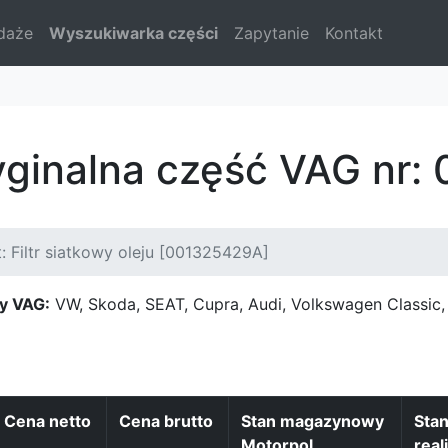
daże
Wyszukiwarka części
Zapytanie
Kontakt
yginalna część VAG nr
: Filtr siatkowy oleju [001325429A]
y VAG:
VW, Skoda, SEAT, Cupra, Audi, Volkswagen Classi
Cena netto
Cena brutto
Stan magazynowy
Sta
Motorpol
real