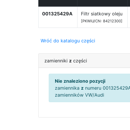
001325429A
Filtr siatkowy oleju
[PKWiU/CN: 84212300]
Wróć do katalogu części
zamienniki
z
części
Nie znaleziono pozycji
zamiennika
z
numeru 001325429A
zamienników VW/Audi