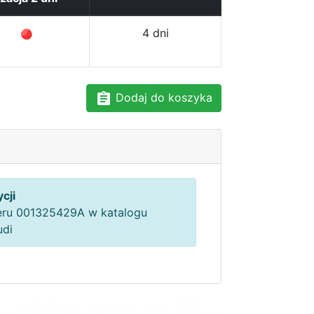
4 dni
Dodaj do koszyka
cji
ru 001325429A w katalogu
udi