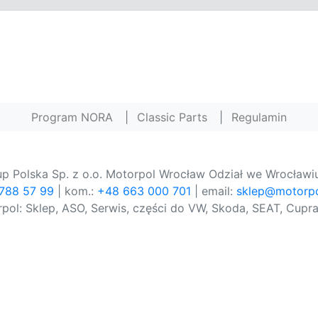
Program NORA
|
Classic Parts
|
Regulamin
p Polska Sp. z o.o. Motorpol Wrocław Odział we Wrocławiu
 788 57 99
| kom.:
+48 663 000 701
| email:
sklep@motorpo
pol: Sklep, ASO, Serwis, części do VW, Skoda, SEAT, Cupra