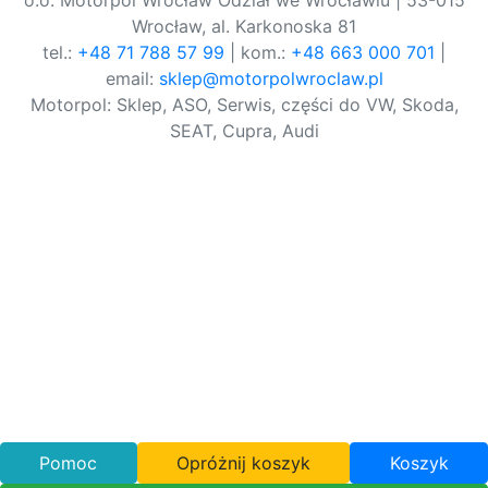
o.o. Motorpol Wrocław Odział we Wrocławiu | 53-015
Wrocław, al. Karkonoska 81
tel.:
+48 71 788 57 99
| kom.:
+48 663 000 701
|
email:
sklep@motorpolwroclaw.pl
Motorpol: Sklep, ASO, Serwis, części do VW, Skoda,
SEAT, Cupra, Audi
Pomoc
Opróżnij koszyk
Koszyk