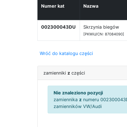
Numer kat
Nazwa
002300043DU
Skrzynia biegów
[PKWiU/CN: 87084090]
Wróć do katalogu części
zamienniki
z
części
Nie znaleziono pozycji
zamiennika
z
numeru 002300043D
zamienników VW/Audi