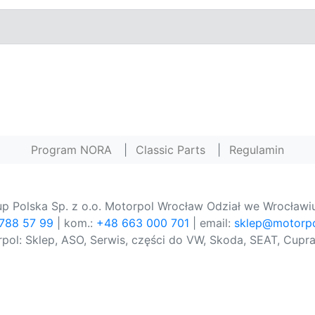
Program NORA
|
Classic Parts
|
Regulamin
p Polska Sp. z o.o. Motorpol Wrocław Odział we Wrocławiu
 788 57 99
| kom.:
+48 663 000 701
| email:
sklep@motorpo
pol: Sklep, ASO, Serwis, części do VW, Skoda, SEAT, Cupra