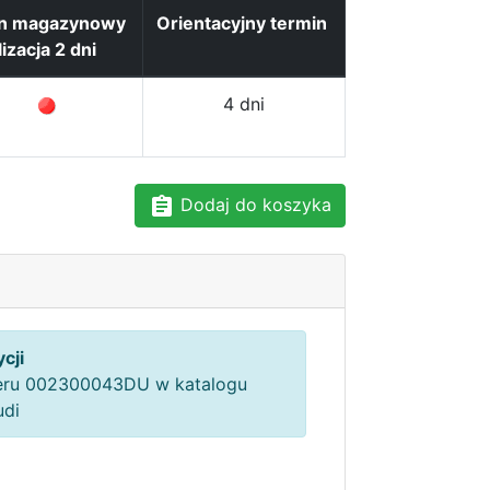
an magazynowy
Orientacyjny termin
lizacja 2 dni
4 dni
Dodaj do koszyka
cji
ru 002300043DU w katalogu
udi