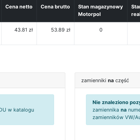
Cena netto
Cena brutto
Stan magazynowy
St
Motorpol
rea
43.81 zł
53.89 zł
0
zamienniki
na
część
Nie znaleziono pozy
U w katalogu
zamiennika
na
nume
zamienników VW/A