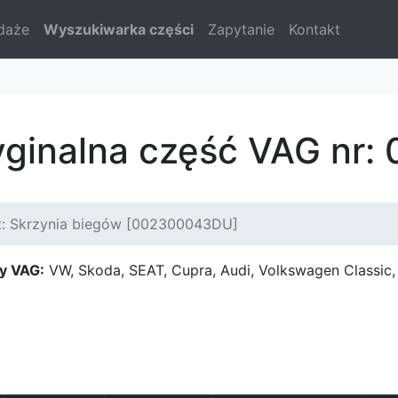
daże
Wyszukiwarka części
Zapytanie
Kontakt
ryginalna część VAG n
t: Skrzynia biegów [002300043DU]
y VAG:
VW, Skoda, SEAT, Cupra, Audi, Volkswagen Classi