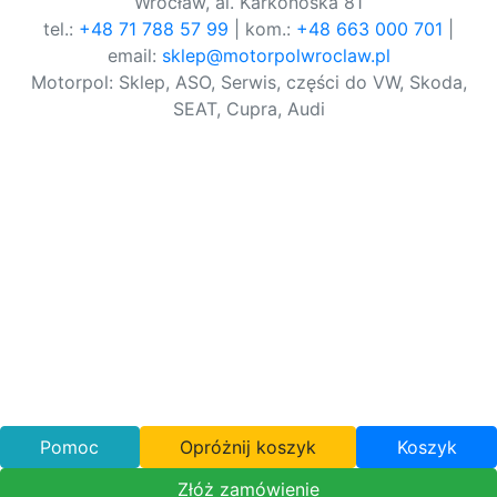
Wrocław, al. Karkonoska 81
tel.:
+48 71 788 57 99
| kom.:
+48 663 000 701
|
email:
sklep@motorpolwroclaw.pl
Motorpol: Sklep, ASO, Serwis, części do VW, Skoda,
SEAT, Cupra, Audi
Pomoc
Opróżnij koszyk
Koszyk
Złóż zamówienie