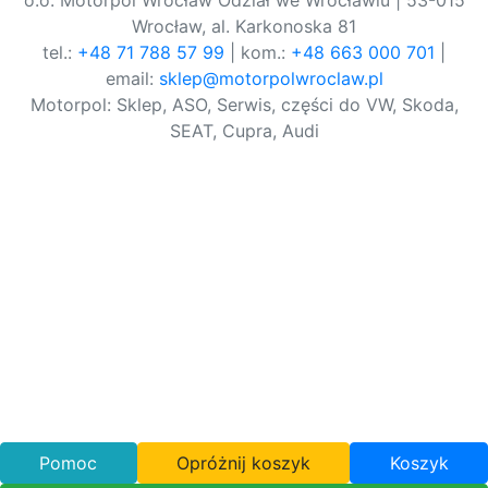
o.o. Motorpol Wrocław Odział we Wrocławiu | 53-015
Wrocław, al. Karkonoska 81
tel.:
+48 71 788 57 99
| kom.:
+48 663 000 701
|
email:
sklep@motorpolwroclaw.pl
Motorpol: Sklep, ASO, Serwis, części do VW, Skoda,
SEAT, Cupra, Audi
Pomoc
Opróżnij koszyk
Koszyk