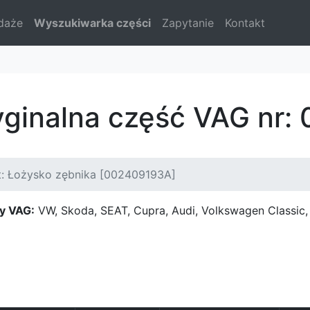
daże
Wyszukiwarka części
Zapytanie
Kontakt
yginalna część VAG nr
t: Łożysko zębnika [002409193A]
y VAG:
VW, Skoda, SEAT, Cupra, Audi, Volkswagen Classi