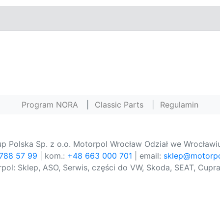
Program NORA
|
Classic Parts
|
Regulamin
p Polska Sp. z o.o. Motorpol Wrocław Odział we Wrocławiu
 788 57 99
| kom.:
+48 663 000 701
| email:
sklep@motorpo
pol: Sklep, ASO, Serwis, części do VW, Skoda, SEAT, Cupra