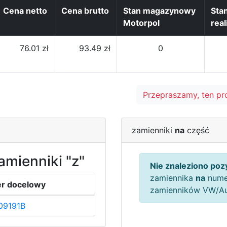
Cena netto
Cena brutto
Stan magazynowy
Sta
Motorpol
real
76.01 zł
93.49 zł
0
Przepraszamy, ten pr
zamienniki
na
część
amienniki "z"
Nie znaleziono pozy
zamiennika
na
nume
r docelowy
zamienników VW/A
09191B