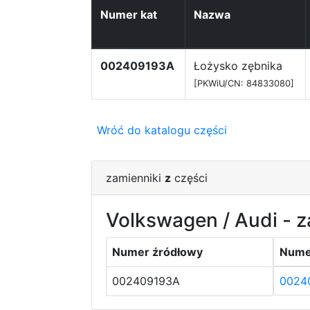
Numer kat
Nazwa
002409193A
Łożysko zębnika
[PKWiU/CN: 84833080]
Wróć do katalogu części
zamienniki
z
części
Volkswagen / Audi - z
Numer źródłowy
Nume
002409193A
0024