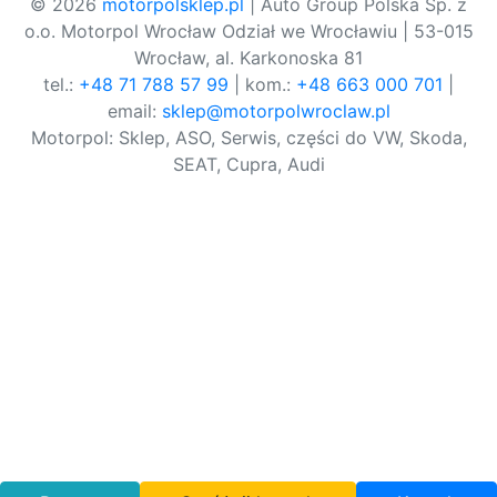
© 2026
motorpolsklep.pl
| Auto Group Polska Sp. z
o.o. Motorpol Wrocław Odział we Wrocławiu | 53-015
Wrocław, al. Karkonoska 81
tel.:
+48 71 788 57 99
| kom.:
+48 663 000 701
|
email:
sklep@motorpolwroclaw.pl
Motorpol: Sklep, ASO, Serwis, części do VW, Skoda,
SEAT, Cupra, Audi