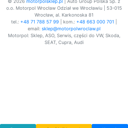
© 2026
motorpolsklep.pl
| Auto Group Polska Sp. z
o.o. Motorpol Wrocław Odział we Wrocławiu | 53-015
Wrocław, al. Karkonoska 81
tel.:
+48 71 788 57 99
| kom.:
+48 663 000 701
|
email:
sklep@motorpolwroclaw.pl
Motorpol: Sklep, ASO, Serwis, części do VW, Skoda,
SEAT, Cupra, Audi