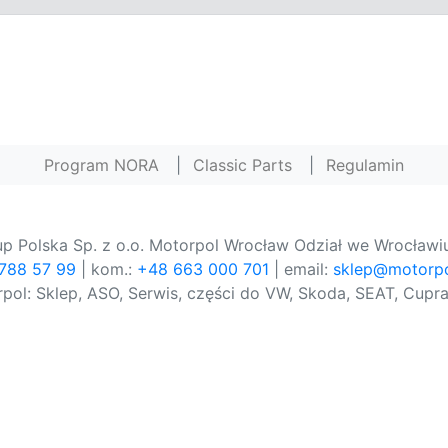
Program NORA
|
Classic Parts
|
Regulamin
p Polska Sp. z o.o. Motorpol Wrocław Odział we Wrocławiu
 788 57 99
| kom.:
+48 663 000 701
| email:
sklep@motorpo
pol: Sklep, ASO, Serwis, części do VW, Skoda, SEAT, Cupra