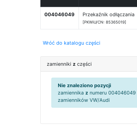
004046049
Przekaźnik odłączania
[PKWiU/CN: 85365019]
Wróć do katalogu części
zamienniki
z
części
Nie znaleziono pozycji
zamiennika
z
numeru 004046049 
zamienników VW/Audi