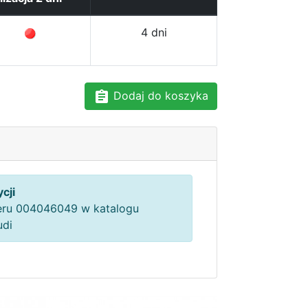
4 dni
Dodaj do koszyka
cji
ru 004046049 w katalogu
udi