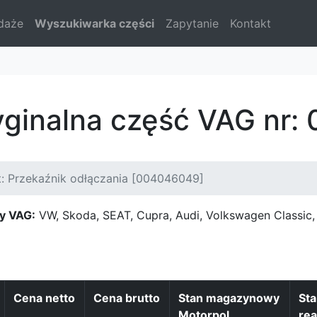
daże
Wyszukiwarka części
Zapytanie
Kontakt
yginalna część VAG nr
: Przekaźnik odłączania [004046049]
y VAG:
VW, Skoda, SEAT, Cupra, Audi, Volkswagen Classi
Cena netto
Cena brutto
Stan magazynowy
St
Motorpol
rea