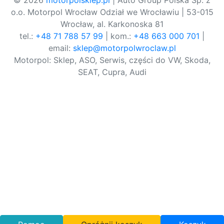
© 2026
motorpolsklep.pl
| Auto Group Polska Sp. z
o.o. Motorpol Wrocław Odział we Wrocławiu | 53-015
Wrocław, al. Karkonoska 81
tel.:
+48 71 788 57 99
| kom.:
+48 663 000 701
|
email:
sklep@motorpolwroclaw.pl
Motorpol: Sklep, ASO, Serwis, części do VW, Skoda,
SEAT, Cupra, Audi