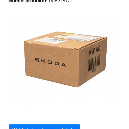
Numer produktu:
005318172