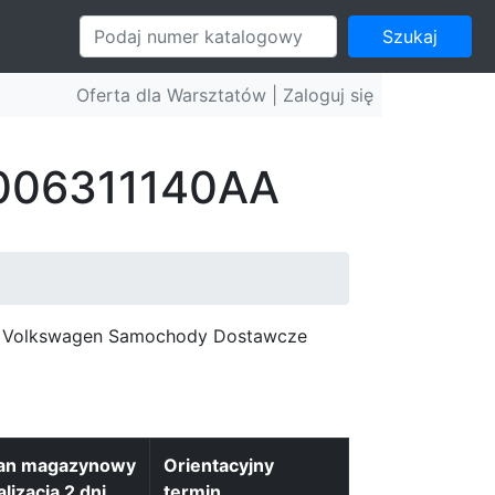
Szukaj
Oferta dla Warsztatów |
Zaloguj się
: 006311140AA
c, Volkswagen Samochody Dostawcze
an magazynowy
Orientacyjny
alizacja 2 dni
termin