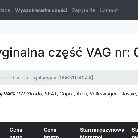
daże
Wyszukiwarka części
Zapytanie
Kontakt
yginalna część VAG nr
: podkladka regulacyjna [006311140AA]
y VAG:
VW, Skoda, SEAT, Cupra, Audi, Volkswagen Classi
Cena
Cena
Stan magazynowy
St
netto
brutto
Motorpol
re