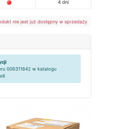
4 dni
odukt nie jest już dostępny w sprzedaży
cji
ru 006311842 w katalogu
udi