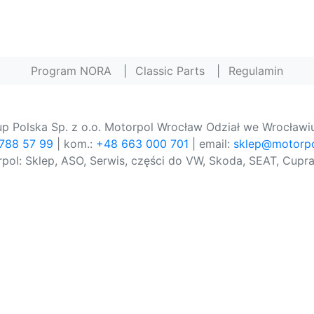
Program NORA
|
Classic Parts
|
Regulamin
p Polska Sp. z o.o. Motorpol Wrocław Odział we Wrocławiu
 788 57 99
| kom.:
+48 663 000 701
| email:
sklep@motorpo
pol: Sklep, ASO, Serwis, części do VW, Skoda, SEAT, Cupra