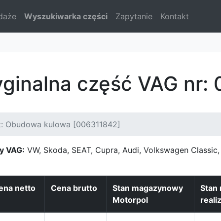
daże
Wyszukiwarka części
Zapytanie
Kontakt
yginalna część VAG nr:
t: Obudowa kulowa [006311842]
y VAG:
VW, Skoda, SEAT, Cupra, Audi, Volkswagen Classi
ena netto
Cena brutto
Stan magazynowy
Stan
Motorpol
reali