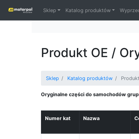
Sklep
Katalog produktów
Wyprze
Produkt OE / Or
Sklep
Katalog produktów
Produk
Oryginalne części do samochodów grup
Numer kat
Nazwa
C