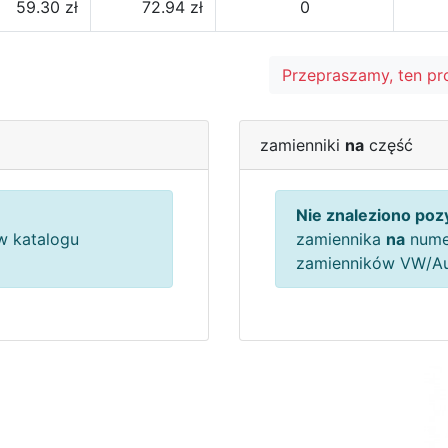
59.30 zł
72.94 zł
0
Przepraszamy, ten pr
zamienniki
na
część
Nie znaleziono pozy
 katalogu
zamiennika
na
nume
zamienników VW/A