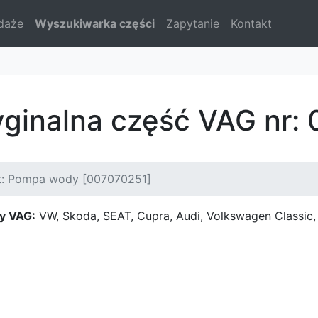
daże
Wyszukiwarka części
Zapytanie
Kontakt
yginalna część VAG nr:
t: Pompa wody [007070251]
y VAG:
VW, Skoda, SEAT, Cupra, Audi, Volkswagen Classi