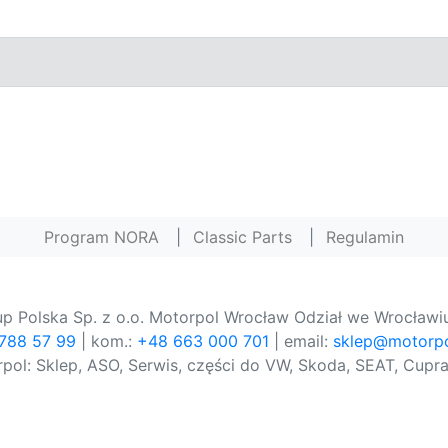
Program NORA
|
Classic Parts
|
Regulamin
p Polska Sp. z o.o. Motorpol Wrocław Odział we Wrocławiu
 788 57 99
| kom.:
+48 663 000 701
| email:
sklep@motorpo
pol: Sklep, ASO, Serwis, części do VW, Skoda, SEAT, Cupra