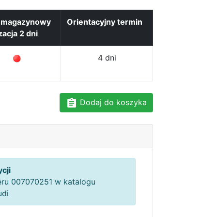
n magazynowy
Orientacyjny termin
zacja 2 dni
4 dni
Dodaj do koszyka
cji
ru 007070251 w katalogu
udi