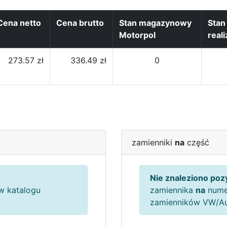
Cena netto
Cena brutto
Stan magazynowy
Sta
Motorpol
reali
273.57 zł
336.49 zł
0
zamienniki
na
część
Nie znaleziono pozy
 katalogu
zamiennika
na
nume
zamienników VW/A