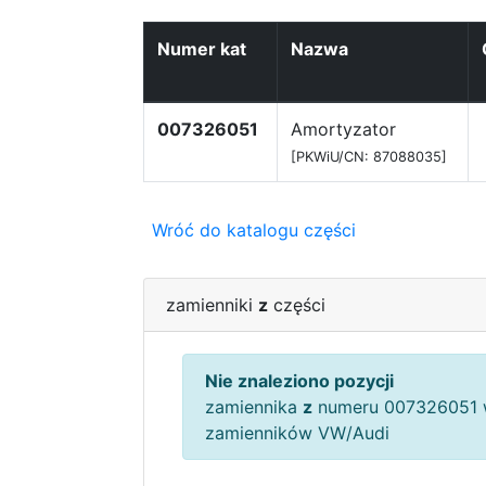
Numer kat
Nazwa
007326051
Amortyzator
[PKWiU/CN: 87088035]
Wróć do katalogu części
zamienniki
z
części
Nie znaleziono pozycji
zamiennika
z
numeru 007326051 
zamienników VW/Audi