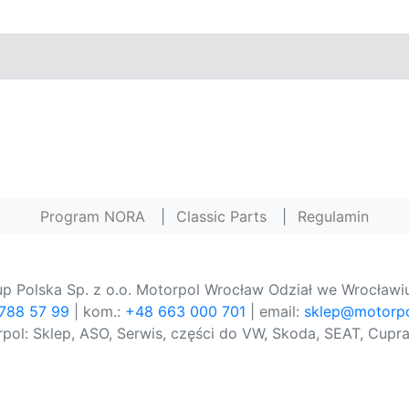
Program NORA
|
Classic Parts
|
Regulamin
p Polska Sp. z o.o. Motorpol Wrocław Odział we Wrocławiu
 788 57 99
| kom.:
+48 663 000 701
| email:
sklep@motorpo
pol: Sklep, ASO, Serwis, części do VW, Skoda, SEAT, Cupra