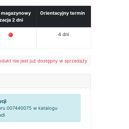
n magazynowy
Orientacyjny termin
izacja 2 dni
4 dni
odukt nie jest już dostępny w sprzedaży
cji
ru 007440075 w katalogu
udi