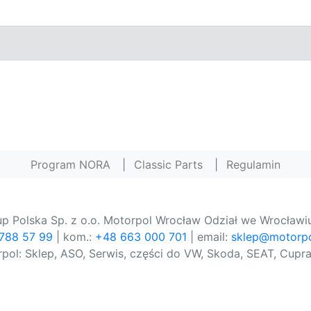
Program NORA
|
Classic Parts
|
Regulamin
p Polska Sp. z o.o. Motorpol Wrocław Odział we Wrocławiu
 788 57 99
| kom.:
+48 663 000 701
| email:
sklep@motorpo
pol: Sklep, ASO, Serwis, części do VW, Skoda, SEAT, Cupra