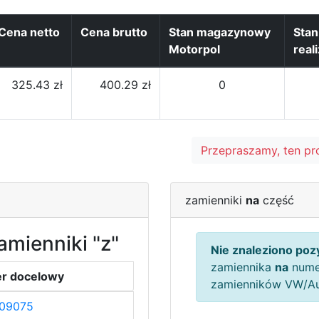
Cena netto
Cena brutto
Stan magazynowy
Sta
Motorpol
real
325.43 zł
400.29 zł
0
Przepraszamy, ten pr
zamienniki
na
część
amienniki "z"
Nie znaleziono pozy
zamiennika
na
nume
r docelowy
zamienników VW/A
09075