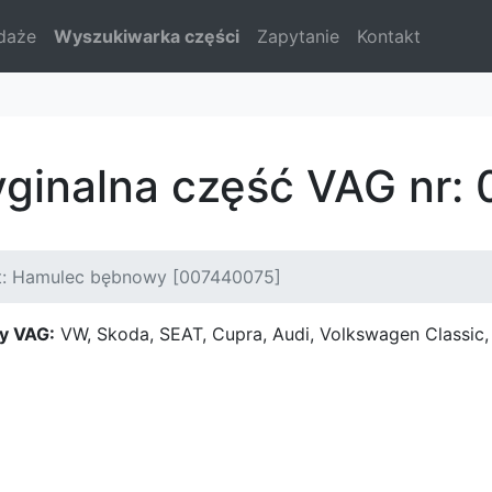
daże
Wyszukiwarka części
Zapytanie
Kontakt
yginalna część VAG nr
t: Hamulec bębnowy [007440075]
y VAG:
VW, Skoda, SEAT, Cupra, Audi, Volkswagen Classi