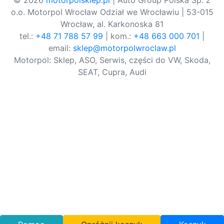
© 2026
motorpolsklep.pl
| Auto Group Polska Sp. z
o.o. Motorpol Wrocław Odział we Wrocławiu | 53-015
Wrocław, al. Karkonoska 81
tel.:
+48 71 788 57 99
| kom.:
+48 663 000 701
|
email:
sklep@motorpolwroclaw.pl
Motorpol: Sklep, ASO, Serwis, części do VW, Skoda,
SEAT, Cupra, Audi