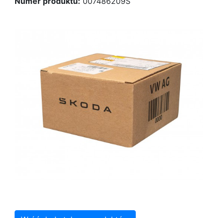
Numer produktu:
007486209S