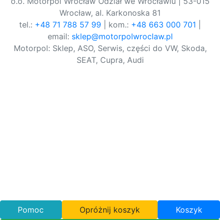
o.o. Motorpol Wrocław Odział we Wrocławiu | 53-015
Wrocław, al. Karkonoska 81
tel.:
+48 71 788 57 99
| kom.:
+48 663 000 701
|
email:
sklep@motorpolwroclaw.pl
Motorpol: Sklep, ASO, Serwis, części do VW, Skoda,
SEAT, Cupra, Audi
Pomoc
Opróżnij koszyk
Koszyk