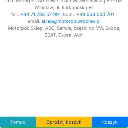
o.o. Motorpol Wrocław Odział we Wrocławiu | 53-015
Wrocław, al. Karkonoska 81
tel.:
+48 71 788 57 99
| kom.:
+48 663 000 701
|
email:
sklep@motorpolwroclaw.pl
Motorpol: Sklep, ASO, Serwis, części do VW, Skoda,
SEAT, Cupra, Audi
Pomoc
Opróżnij koszyk
Koszyk