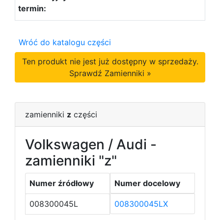
Wróć do katalogu części
Ten produkt nie jest już dostępny w sprzedaży.
Sprawdź Zamienniki »
zamienniki
z
części
Volkswagen / Audi -
zamienniki "z"
Numer źródłowy
Numer docelowy
008300045L
008300045LX