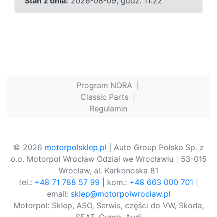
Stan z dnia:
2026-08-09, godz. 11:22
Program NORA
|
Classic Parts
|
Regulamin
© 2026
motorpolsklep.pl
| Auto Group Polska Sp. z
o.o. Motorpol Wrocław Odział we Wrocławiu | 53-015
Wrocław, al. Karkonoska 81
tel.:
+48 71 788 57 99
| kom.:
+48 663 000 701
|
email:
sklep@motorpolwroclaw.pl
Motorpol: Sklep, ASO, Serwis, części do VW, Skoda,