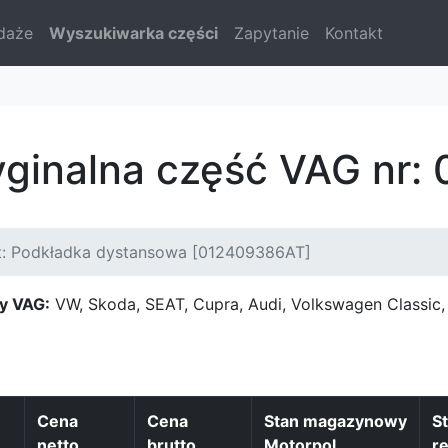
daże
Wyszukiwarka części
Zapytanie
Kontakt
yginalna część VAG nr
t: Podkładka dystansowa [012409386AT]
y VAG:
VW, Skoda, SEAT, Cupra, Audi, Volkswagen Classi
Cena
Cena
Stan magazynowy
S
netto
brutto
Motorpol
re