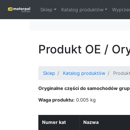
Sklep
Katalog produktów
Wyprze
Produkt OE / Or
Sklep
Katalog produktów
Produk
Oryginalne części do samochodów grup
Waga produktu:
0.005 kg
Numer kat
Nazwa