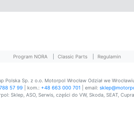
Program NORA
|
Classic Parts
|
Regulamin
p Polska Sp. z o.o. Motorpol Wrocław Odział we Wrocławiu
 788 57 99
| kom.:
+48 663 000 701
| email:
sklep@motorpo
pol: Sklep, ASO, Serwis, części do VW, Skoda, SEAT, Cupra