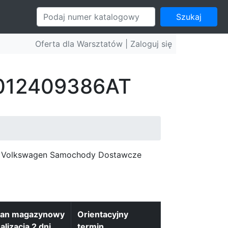
Szukaj
Oferta dla Warsztatów |
Zaloguj się
: 012409386AT
c, Volkswagen Samochody Dostawcze
tan magazynowy
Orientacyjny
alizacja 2 dni
termin