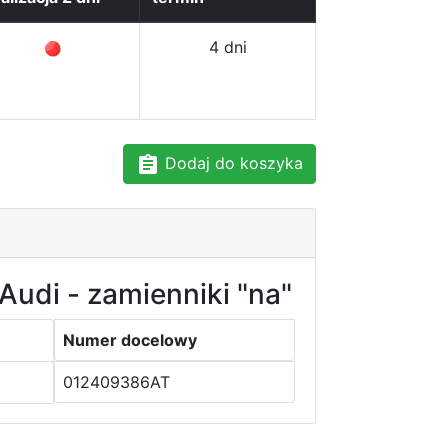
4 dni
Dodaj do koszyka
Audi - zamienniki "na"
Numer docelowy
012409386AT