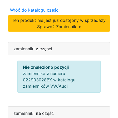
Wróć do katalogu części
Ten produkt nie jest już dostępny w sprzedaży.
Sprawdź Zamienniki »
zamienniki
z
części
Nie znaleziono pozycji
zamiennika
z
numeru
022903028BX w katalogu
zamienników VW/Audi
zamienniki
na
część