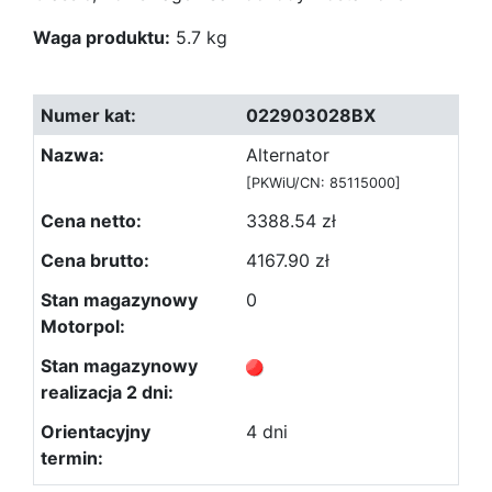
Waga produktu:
5.7 kg
022903028BX
Alternator
[PKWiU/CN: 85115000]
3388.54 zł
4167.90 zł
0
4 dni