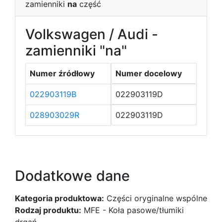
zamienniki
na
część
Volkswagen / Audi -
zamienniki "na"
Numer źródłowy
Numer docelowy
022903119B
022903119D
028903029R
022903119D
Dodatkowe dane
Kategoria produktowa:
Części oryginalne wspólne
Rodzaj produktu:
MFE - Koła pasowe/tłumiki
drgań