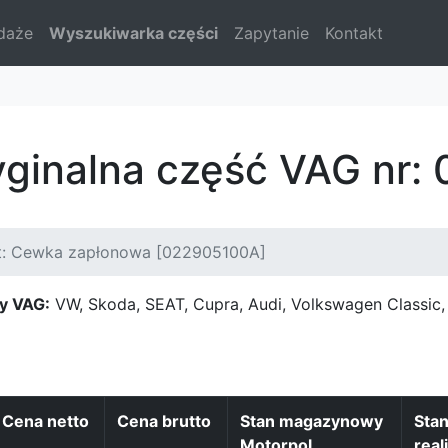
daże
Wyszukiwarka części
Zapytanie
Kontakt
yginalna część VAG nr
t: Cewka zapłonowa [022905100A]
y VAG:
VW, Skoda, SEAT, Cupra, Audi, Volkswagen Classi
Cena netto
Cena brutto
Stan magazynowy
Sta
Motorpol
real