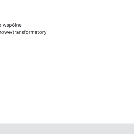
e wspólne
owe/transformatory