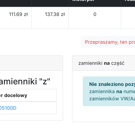
111.69 zł
137.38 zł
0
Przepraszamy, ten pr
zamienniki
na
część
amienniki "z"
Nie znaleziono pozy
zamiennika
na
nume
r docelowy
zamienników VW/A
05100D