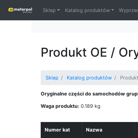
Sklep
Katalog produktów
Wyprze
Produkt OE / Or
Sklep
Katalog produktów
Produk
Oryginalne części do samochodów grup
Waga produktu:
0.189 kg
Numer kat
Nazwa