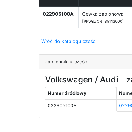
022905100A
Cewka zapłonowa
[PKWiU/CN: 85113000]
Wróć do katalogu części
zamienniki
z
części
Volkswagen / Audi - z
Numer źródłowy
Nume
022905100A
0229