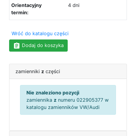
4 dni
Wróć do katalogu części
Dodaj do koszyka
zamienniki
z
części
Nie znaleziono pozycji
zamiennika
z
numeru 022905377 w
katalogu zamienników VW/Audi