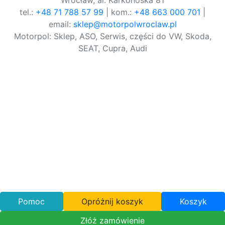
Wrocław, al. Karkonoska 81
tel.:
+48 71 788 57 99
| kom.:
+48 663 000 701
|
email:
sklep@motorpolwroclaw.pl
Motorpol: Sklep, ASO, Serwis, części do VW, Skoda,
SEAT, Cupra, Audi
Pomoc
Opróżnij koszyk
Koszyk
Złóż zamówienie