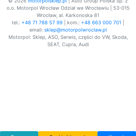
© 2026
motorpolsklep.pl
| Auto Group Polska Sp. z
o.o. Motorpol Wrocław Odział we Wrocławiu | 53-015
Wrocław, al. Karkonoska 81
tel.:
+48 71 788 57 99
| kom.:
+48 663 000 701
|
email:
sklep@motorpolwroclaw.pl
Motorpol: Sklep, ASO, Serwis, części do VW, Skoda,
SEAT, Cupra, Audi