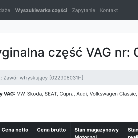
daże
Wyszukiwarka części
Zapytanie
Kontakt
yginalna część VAG nr
t: Zawór wtryskujący [022906031H]
y VAG:
VW, Skoda, SEAT, Cupra, Audi, Volkswagen Classi
Cena netto
Cena brutto
Stan magazynowy
Sta
Motorpol
real