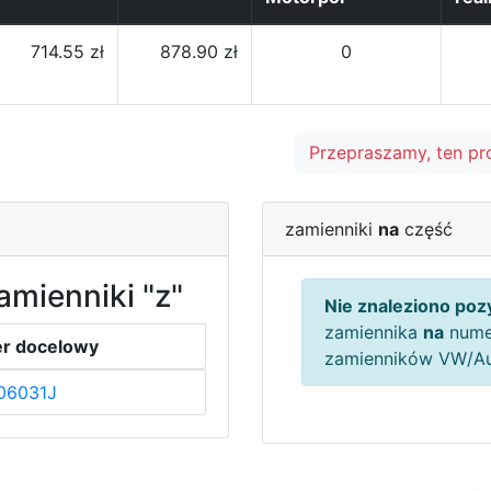
714.55 zł
878.90 zł
0
Przepraszamy, ten pr
zamienniki
na
część
amienniki "z"
Nie znaleziono pozy
zamiennika
na
nume
r docelowy
zamienników VW/A
06031J