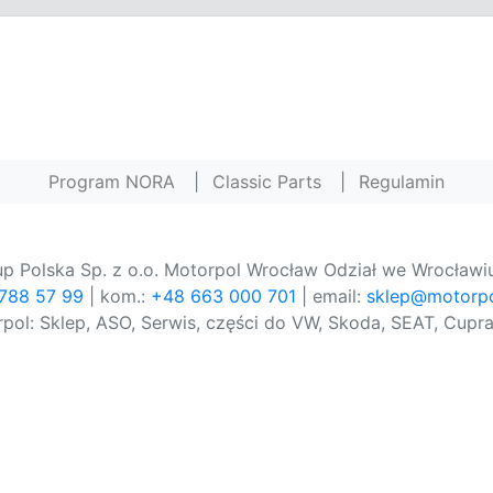
Program NORA
|
Classic Parts
|
Regulamin
p Polska Sp. z o.o. Motorpol Wrocław Odział we Wrocławiu
 788 57 99
| kom.:
+48 663 000 701
| email:
sklep@motorpo
pol: Sklep, ASO, Serwis, części do VW, Skoda, SEAT, Cupra