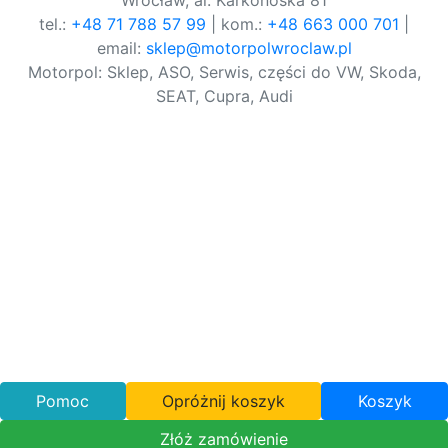
Wrocław, al. Karkonoska 81
tel.:
+48 71 788 57 99
| kom.:
+48 663 000 701
|
email:
sklep@motorpolwroclaw.pl
Motorpol: Sklep, ASO, Serwis, części do VW, Skoda,
SEAT, Cupra, Audi
Pomoc
Opróżnij koszyk
Koszyk
Złóż zamówienie