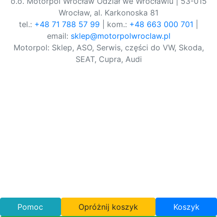
o.o. Motorpol Wrocław Odział we Wrocławiu | 53-015
Wrocław, al. Karkonoska 81
tel.:
+48 71 788 57 99
| kom.:
+48 663 000 701
|
email:
sklep@motorpolwroclaw.pl
Motorpol: Sklep, ASO, Serwis, części do VW, Skoda,
SEAT, Cupra, Audi
Pomoc
Opróżnij koszyk
Koszyk