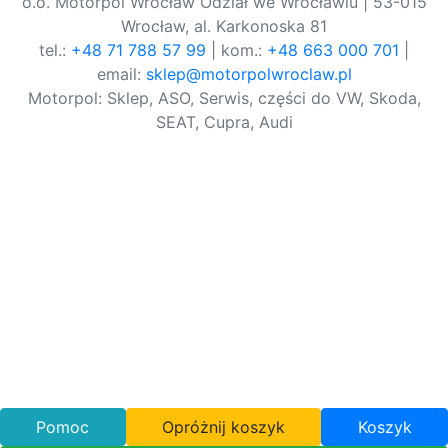
o.o. Motorpol Wrocław Odział we Wrocławiu | 53-015
Wrocław, al. Karkonoska 81
tel.:
+48 71 788 57 99
| kom.:
+48 663 000 701
|
email:
sklep@motorpolwroclaw.pl
Motorpol: Sklep, ASO, Serwis, części do VW, Skoda,
SEAT, Cupra, Audi
Pomoc
Opróżnij koszyk
Koszyk