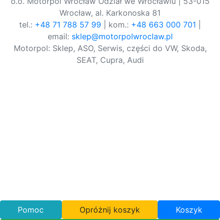
o.o. Motorpol Wrocław Odział we Wrocławiu | 53-015
Wrocław, al. Karkonoska 81
tel.:
+48 71 788 57 99
| kom.:
+48 663 000 701
|
email:
sklep@motorpolwroclaw.pl
Motorpol: Sklep, ASO, Serwis, części do VW, Skoda,
SEAT, Cupra, Audi
Pomoc
Opróżnij koszyk
Koszyk