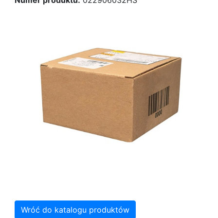
Numer produktu:
022906032HS
Wróć do katalogu produktów