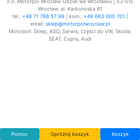
o.o. Motorpol Wrocław Odział we Wrocławiu | 53-015
Wrocław, al. Karkonoska 81
tel.:
+48 71 788 57 99
| kom.:
+48 663 000 701
|
email:
sklep@motorpolwroclaw.pl
Motorpol: Sklep, ASO, Serwis, części do VW, Skoda,
SEAT, Cupra, Audi
Pomoc
Opróżnij koszyk
Koszyk