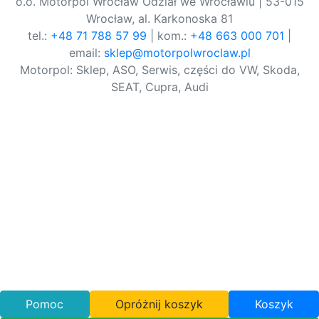
o.o. Motorpol Wrocław Odział we Wrocławiu | 53-015
Wrocław, al. Karkonoska 81
tel.:
+48 71 788 57 99
| kom.:
+48 663 000 701
|
email:
sklep@motorpolwroclaw.pl
Motorpol: Sklep, ASO, Serwis, części do VW, Skoda,
SEAT, Cupra, Audi
Pomoc
Opróżnij koszyk
Koszyk