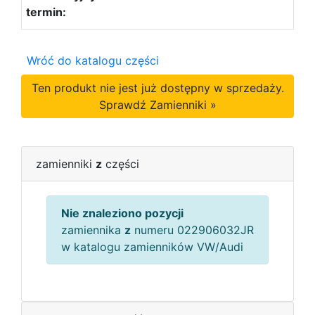
Wróć do katalogu części
Ten produkt nie jest już dostępny w sprzedaży.
Sprawdź Zamienniki »
zamienniki
z
części
Nie znaleziono pozycji
zamiennika
z
numeru 022906032JR
w katalogu zamienników VW/Audi