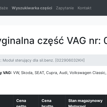
daże
Wyszukiwarka części
Zapytanie
Kontakt
ryginalna część VAG nr
: Moduł sterujący dla sil.benz. [022906032KH]
y VAG:
VW, Skoda, SEAT, Cupra, Audi, Volkswagen Classi
Cena
Cena
Stan magazynowy
netto
brutto
Motorpol