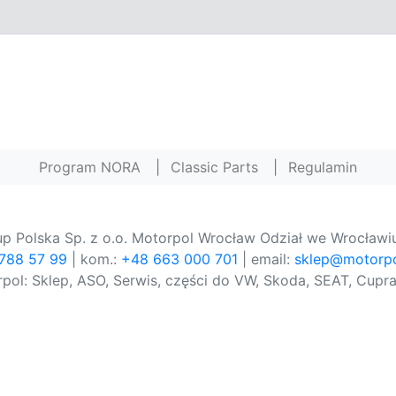
Program NORA
|
Classic Parts
|
Regulamin
p Polska Sp. z o.o. Motorpol Wrocław Odział we Wrocławiu
 788 57 99
| kom.:
+48 663 000 701
| email:
sklep@motorpo
pol: Sklep, ASO, Serwis, części do VW, Skoda, SEAT, Cupra