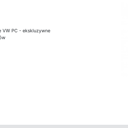
e VW PC - ekskluzywne
ków