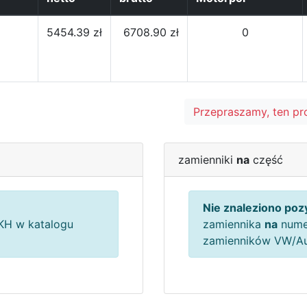
5454.39 zł
6708.90 zł
0
Przepraszamy, ten pr
zamienniki
na
część
Nie znaleziono pozy
H w katalogu
zamiennika
na
nume
zamienników VW/A