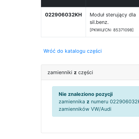
022906032KH
Moduł sterujący dla
sil.benz.
[PKWiU/CN: 85371098]
Wróć do katalogu części
zamienniki
z
części
Nie znaleziono pozycji
zamiennika
z
numeru 022906032K
zamienników VW/Audi