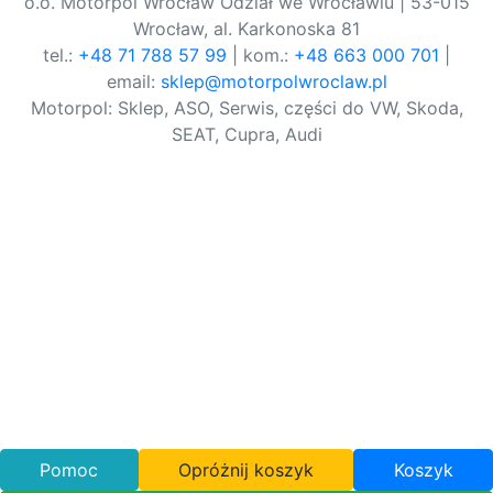
o.o. Motorpol Wrocław Odział we Wrocławiu | 53-015
Wrocław, al. Karkonoska 81
tel.:
+48 71 788 57 99
| kom.:
+48 663 000 701
|
email:
sklep@motorpolwroclaw.pl
Motorpol: Sklep, ASO, Serwis, części do VW, Skoda,
SEAT, Cupra, Audi
Pomoc
Opróżnij koszyk
Koszyk