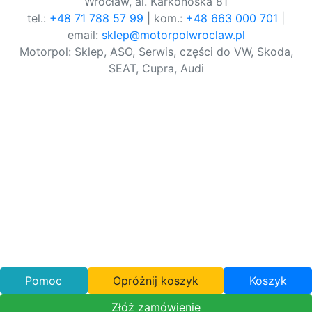
Wrocław, al. Karkonoska 81
tel.:
+48 71 788 57 99
| kom.:
+48 663 000 701
|
email:
sklep@motorpolwroclaw.pl
Motorpol: Sklep, ASO, Serwis, części do VW, Skoda,
SEAT, Cupra, Audi
Pomoc
Opróżnij koszyk
Koszyk
Złóż zamówienie