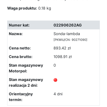
Waga produktu:
0.18 kg
022906262AG
Sonda-lambda
[PKWiU/CN: 90271090]
893.42 zł
1098.91 zł
0
4 dni