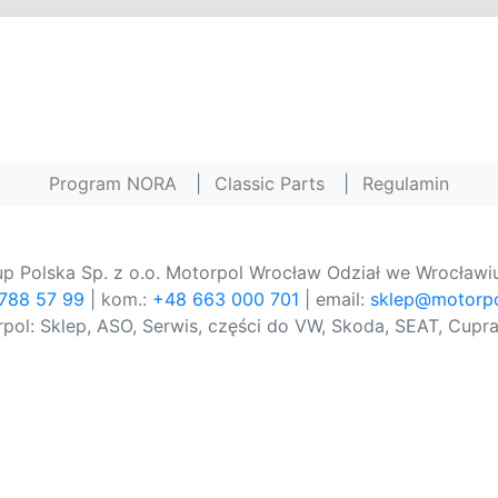
Program NORA
|
Classic Parts
|
Regulamin
p Polska Sp. z o.o. Motorpol Wrocław Odział we Wrocławiu
 788 57 99
| kom.:
+48 663 000 701
| email:
sklep@motorpo
pol: Sklep, ASO, Serwis, części do VW, Skoda, SEAT, Cupra