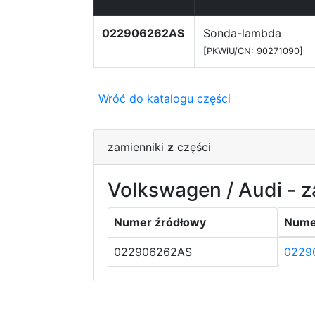
022906262AS
Sonda-lambda
[PKWiU/CN: 90271090]
Wróć do katalogu części
zamienniki
z
części
Volkswagen / Audi - z
Numer źródłowy
Nume
022906262AS
0229