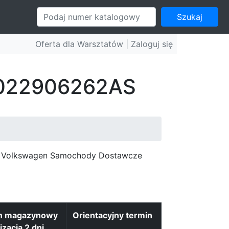
Szukaj
Oferta dla Warsztatów |
Zaloguj się
: 022906262AS
c, Volkswagen Samochody Dostawcze
n magazynowy
Orientacyjny termin
izacja 2 dni