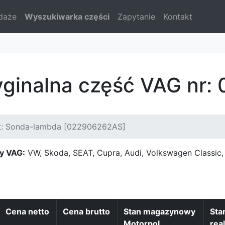
daże
Wyszukiwarka części
Zapytanie
Kontakt
yginalna część VAG nr
t: Sonda-lambda [022906262AS]
y VAG:
VW, Skoda, SEAT, Cupra, Audi, Volkswagen Classi
Cena netto
Cena brutto
Stan magazynowy
Sta
Motorpol
real