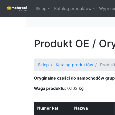
Sklep
Katalog produktów
Wyprze
Produkt OE / Or
Sklep
Katalog produktów
Produk
Oryginalne części do samochodów grup
Waga produktu:
0.103 kg
Numer kat
Nazwa