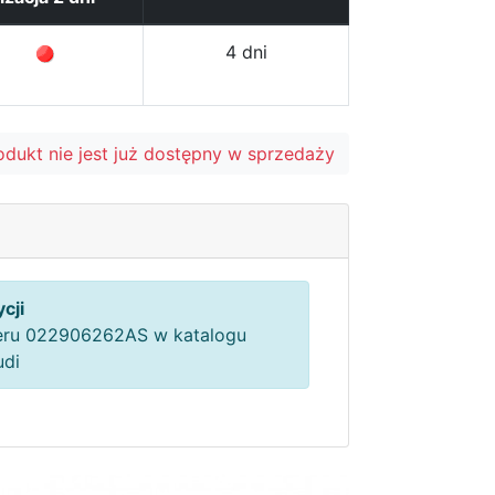
4 dni
odukt nie jest już dostępny w sprzedaży
cji
ru 022906262AS w katalogu
udi