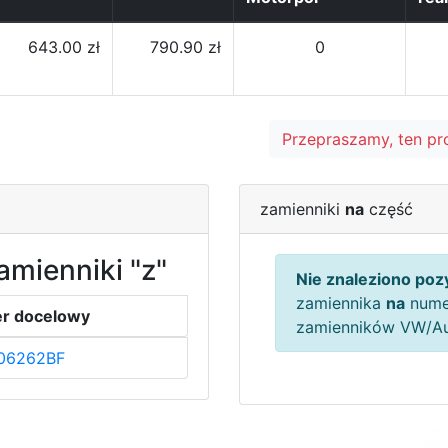
643.00 zł
790.90 zł
0
Przepraszamy, ten pr
zamienniki
na
część
amienniki "z"
Nie znaleziono pozy
zamiennika
na
nume
r docelowy
zamienników VW/A
06262BF