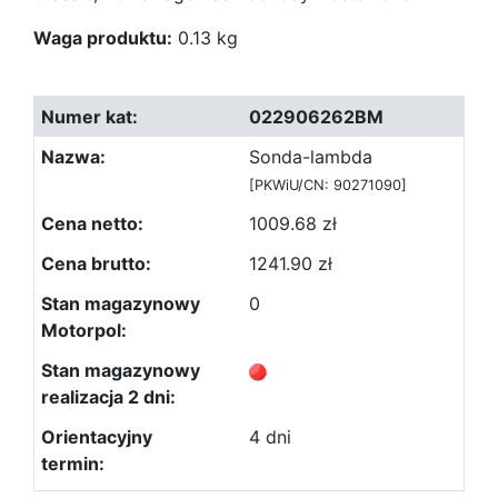
Waga produktu:
0.13 kg
022906262BM
Sonda-lambda
[PKWiU/CN: 90271090]
1009.68 zł
1241.90 zł
0
4 dni