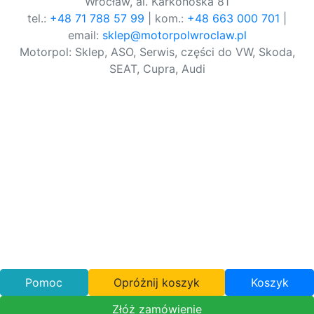
Wrocław, al. Karkonoska 81
tel.:
+48 71 788 57 99
| kom.:
+48 663 000 701
|
email:
sklep@motorpolwroclaw.pl
Motorpol: Sklep, ASO, Serwis, części do VW, Skoda,
SEAT, Cupra, Audi
Pomoc
Opróżnij koszyk
Koszyk
Złóż zamówienie