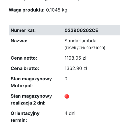
Waga produktu:
0.1045 kg
022906262CE
Sonda-lambda
[PKWiU/CN: 90271090]
1108.05 zł
1362.90 zł
0
4 dni