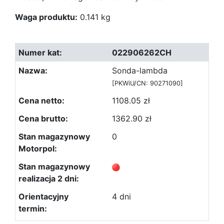
Waga produktu:
0.141 kg
022906262CH
Sonda-lambda
[PKWiU/CN: 90271090]
1108.05 zł
1362.90 zł
0
4 dni