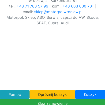
Wrocław, al. Karkonoska 81
tel.:
+48 71 788 57 99
| kom.:
+48 663 000 701
|
email:
sklep@motorpolwroclaw.pl
Motorpol: Sklep, ASO, Serwis, części do VW, Skoda,
SEAT, Cupra, Audi
Pomoc
Opróżnij koszyk
Koszyk
Złóż zamówienie