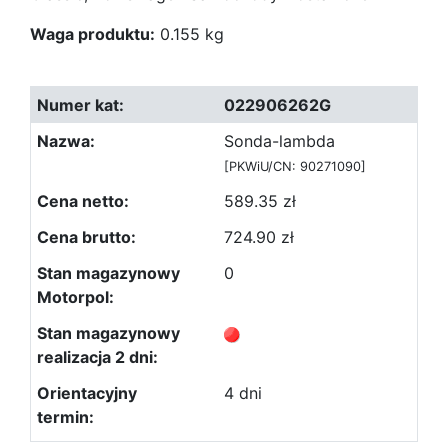
Waga produktu:
0.155 kg
022906262G
Sonda-lambda
[PKWiU/CN: 90271090]
589.35 zł
724.90 zł
0
4 dni