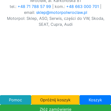
Wrocław, al. Karkonoska 81
tel.:
+48 71 788 57 99
| kom.:
+48 663 000 701
|
email:
sklep@motorpolwroclaw.pl
Motorpol: Sklep, ASO, Serwis, części do VW, Skoda,
SEAT, Cupra, Audi
Pomoc
Opróżnij koszyk
Koszyk
Złóż zamówienie